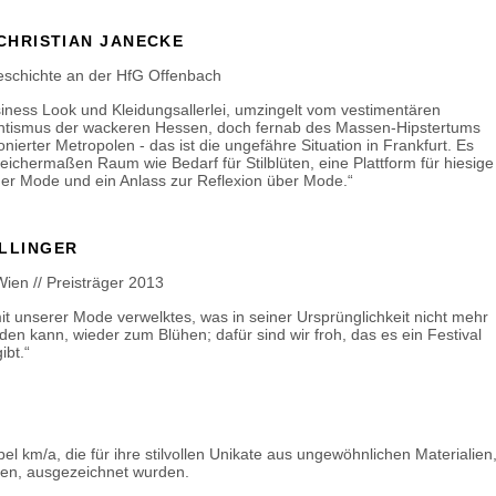
 CHRISTIAN JANECKE
geschichte an der HfG Offenbach
iness Look und Kleidungsallerlei, umzingelt vom vestimentären
antismus der wackeren Hessen, doch fernab des Massen-Hipstertums
nierter Metropolen - das ist die ungefähre Situation in Frankfurt. Es
leichermaßen Raum wie Bedarf für Stilblüten, eine Plattform für hiesige
der Mode und ein Anlass zur Reflexion über Mode.“
LLINGER
Wien // Preisträger 2013
it unserer Mode verwelktes, was in seiner Ursprünglichkeit nicht mehr
en kann, wieder zum Blühen; dafür sind wir froh, das es ein Festival
ibt.“
el km/a, die für ihre stilvollen Unikate aus ungewöhnlichen Materialien
en, ausgezeichnet wurden.