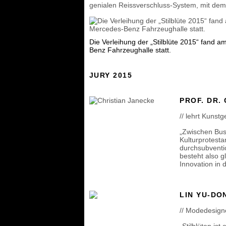
genialen Reissverschluss-System, mit de
Die Verleihung der „Stilblüte 2015“ fand 
Benz Fahrzeughalle statt.
JURY 2015
PROF. DR.
// lehrt Kunst
„Zwischen Bus
Kulturprotest
durchsubventio
besteht also g
Innovation in 
LIN YU-DO
// Modedesigne