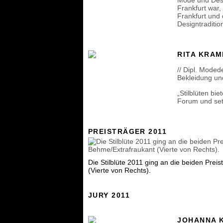
Mode und Desig
Frankfurt war,
Frankfurt und
Designtraditio
RITA KRAM
// Dipl. Moded
Bekleidung u
„Stilblüten bie
Forum und set
PREISTRÄGER 2011
Die Stilblüte 2011 ging an die beiden Prei
(Vierte von Rechts).
JURY 2011
JOHANNA K