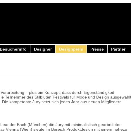
Besucherinfo
Designer
Designpreis
Presse
Partner
d Verarbeitung – plus ein Konzept, dass durch Eigenständigkeit
die Teilnehmer des Stilblüten Festivals für Mode und Design ausgewähl
. Die kompetente Jury setzt sich jedes Jahr aus neuen Mitgliedern
eander Bach (München) die Jury mit minimalistisch gearbeiteten
day Vienna (Wien) siegte im Bereich Produktdesign mit einem nahezu