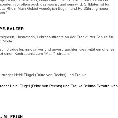
n ist da naheliegend, interessiert uns doch nicht nur das was in
 sondern vor allem auch das was ist und sein wird. Stilblüten ist für
 das Rhein-Main-Gebiet womöglich Beginn und Fortführung neuer
nen.“
PE-BALZER
esignerin, Illustratorin, Lehrbeauftragte an der Frankfurter Schule für
nd Mode
tet individueller, innovativer und unverbrauchter Kreativität ein offenes
zt einen Kontrapunkt zum "Main"- stream.“
sträger Heidi Flügel (Dritte von Rechts) und Frauke Behme/Extrafraukan
. M. PRIEN