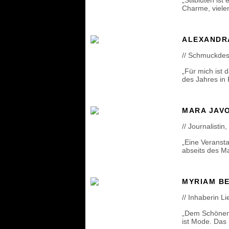
„Stilblüten is
Charme, vielen
ALEXANDR
// Schmuckdesi
„Für mich ist 
des Jahres in 
MARA JAV
// Journalistin
„Eine Veransta
abseits des Ma
MYRIAM B
// Inhaberin L
„Dem Schönen 
ist Mode. Das i