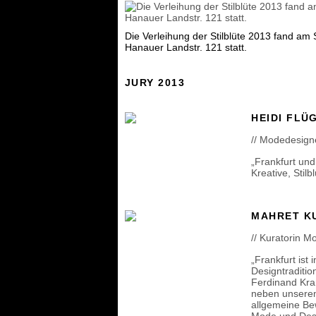
Die Verleihung der Stilblüte 2013 fand a
Hanauer Landstr. 121 statt.
JURY 2013
HEIDI FLÜ
// Modedesigne
„Frankfurt un
Kreative, Stilb
MAHRET K
// Kuratorin 
„Frankfurt ist
Designtraditio
Ferdinand Kr
neben unserem
allgemeine Bew