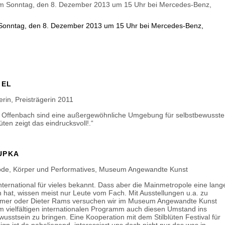
m Sonntag, den 8. Dezember 2013 um 15 Uhr bei Mercedes-Benz,
GEL
rin, Preisträgerin 2011
d Offenbach sind eine außergewöhnliche Umgebung für selbstbewusste
lüten zeigt das eindrucksvoll!.“
UPKA
Mode, Körper und Performatives, Museum Angewandte Kunst
 international für vieles bekannt. Dass aber die Mainmetropole eine lang
n hat, wissen meist nur Leute vom Fach. Mit Ausstellungen u.a. zu
amer oder Dieter Rams versuchen wir im Museum Angewandte Kunst
 vielfältigen internationalen Programm auch diesen Umstand ins
usstsein zu bringen. Eine Kooperation mit dem Stilblüten Festival für