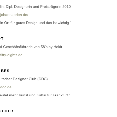
in, Dipl. Designerin und Preisträgerin 2010
johannaprien.de/
 ein Ort für gutes Design und das ist wichtig.“
DT
nd Geschäftsführerin von 58’s by Heidt
ifty-eights.de
IBES
eutscher Designer Club (DDC)
ddc.de
deutet mehr Kunst und Kultur für Frankfurt.“
ISCHER