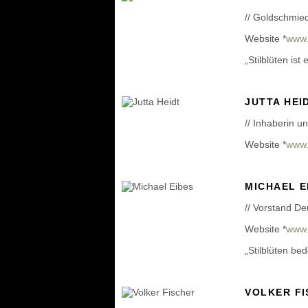
// Goldschmied
Website *
www.
„Stilblüten ist
JUTTA HEI
// Inhaberin u
Website *
www.f
MICHAEL E
// Vorstand D
Website *
www.
„Stilblüten be
VOLKER F