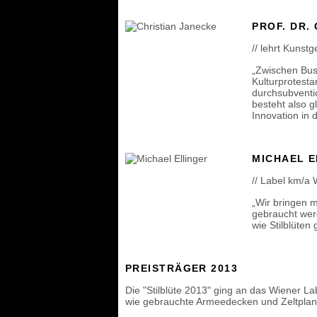
PROF. DR.
// lehrt Kunst
„Zwischen Bus
Kulturprotest
durchsubventio
besteht also g
Innovation in 
MICHAEL E
// Label km/a 
„Wir bringen m
gebraucht werd
wie Stilblüten g
PREISTRÄGER 2013
Die "Stilblüte 2013" ging an das Wiener Lab
wie gebrauchte Armeedecken und Zeltplan