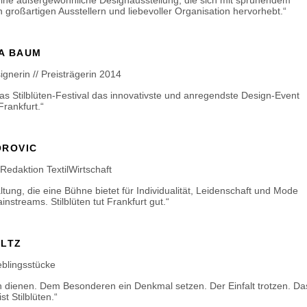
t eine außergewöhnliche Designausstellung, die sich mit sprühendem
 großartigen Ausstellern und liebevoller Organisation hervorhebt.“
A BAUM
gnerin // Preisträgerin 2014
das Stilblüten-Festival das innovativste und anregendste Design-Event
Frankfurt.“
OROVIC
, Redaktion TextilWirtschaft
ltung, die eine Bühne bietet für Individualität, Leidenschaft und Mode
instreams. Stilblüten tut Frankfurt gut.“
ELTZ
ieblingsstücke
dienen. Dem Besonderen ein Denkmal setzen. Der Einfalt trotzen. Da
st Stilblüten.“