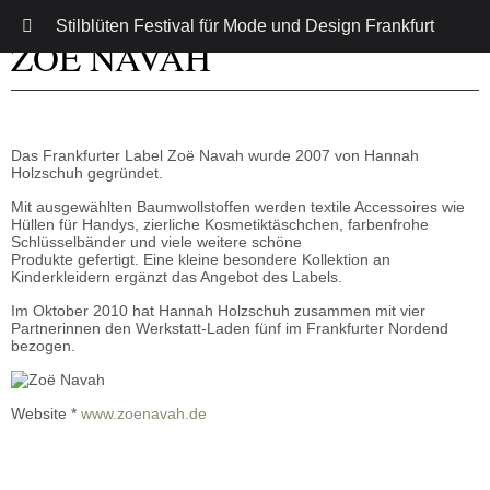
Stilblüten Festival für Mode und Design Frankfurt
ZOE NAVAH
Das Frankfurter Label Zoë Navah wurde 2007 von Hannah
Holzschuh gegründet.
Mit ausgewählten Baumwollstoffen werden textile Accessoires wie
Hüllen für Handys, zierliche Kosmetiktäschchen, farbenfrohe
Schlüsselbänder und viele weitere schöne
Produkte gefertigt. Eine kleine besondere Kollektion an
Kinderkleidern ergänzt das Angebot des Labels.
Im Oktober 2010 hat Hannah Holzschuh zusammen mit vier
Partnerinnen den Werkstatt-Laden fünf im Frankfurter Nordend
bezogen.
Website *
www.zoenavah.de