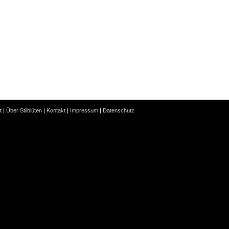
t |
Über Stilblüten
|
Kontakt
|
Impressum
|
Datenschutz