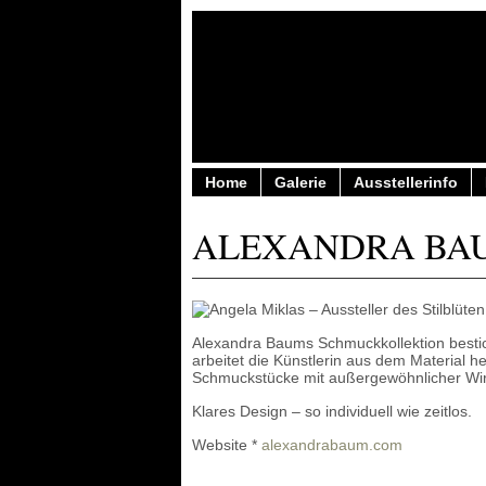
Home
Galerie
Ausstellerinfo
ALEXANDRA BA
Alexandra Baums Schmuckkollektion bestic
arbeitet die Künstlerin aus dem Material h
Schmuckstücke mit außergewöhnlicher Wi
Klares Design – so individuell wie zeitlos.
Website *
alexandrabaum.com