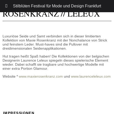
Stilblüten Festival für Mode und Design Frankfurt
ROSENKRANZ // LELEUX
Luxuriöse Seide und Samt verbinden sich in dieser limitierten
Kollektion von Maxie Rosenkranz mit der Nonchalance von Strick
und feinstem Leder. Must-haves sind die Pullover mit
dreidimensionalen Seidenapplikationen.
Hut tragen heißt Spaß haben! Die Kollektionen von der belgischen
Designerin Laurence Leleux spiegeln dieses spielerische Element
wieder. Dabei schafft sie tragbare und hochwertige Modelle mit
einer extra Portion Glamour.
Website *
www.maxierosenkranz.com
und
www.laurenceleleux.com
IMPRESSIONEN