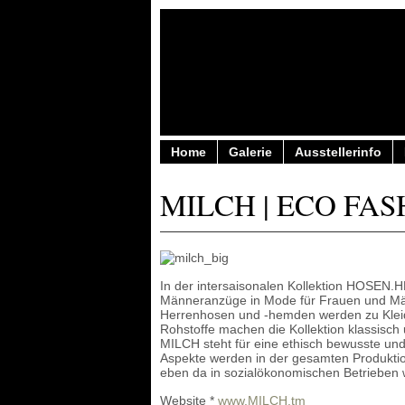
Home
Galerie
Ausstellerinfo
MILCH | ECO FA
In der intersaisonalen Kollektion HOSEN
Männeranzüge in Mode für Frauen und Mä
Herrenhosen und -hemden werden zu Kleid
Rohstoffe machen die Kollektion klassisch
MILCH steht für eine ethisch bewusste und
Aspekte werden in der gesamten Produktio
eben da in sozialökonomischen Betrieben w
Website *
www.MILCH.tm