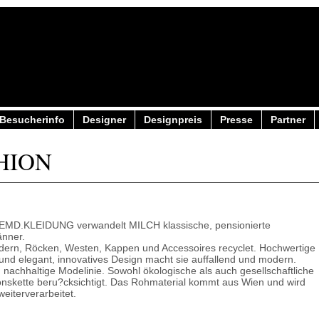
Besucherinfo
Designer
Designpreis
Presse
Partner
SHION
.HEMD.KLEIDUNG verwandelt MILCH klassische, pensionierte
nner.
ern, Röcken, Westen, Kappen und Accessoires recyclet. Hochwertige
 und elegant, innovatives Design macht sie auffallend und modern.
 nachhaltige Modelinie. Sowohl ökologische als auch gesellschaftliche
nskette beru?cksichtigt. Das Rohmaterial kommt aus Wien und wird
eiterverarbeitet.