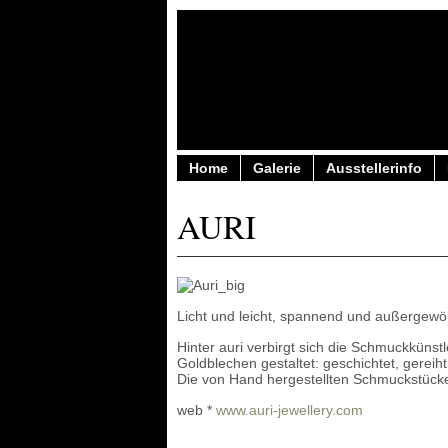
Home
Galerie
Ausstellerinfo
AURI
Licht und leicht, spannend und außergewöhn
Hinter auri verbirgt sich die Schmuckküns
Goldblechen gestaltet: geschichtet, gereiht,
Die von Hand hergestellten Schmuckstücke 
web *
www.auri-jewellery.com