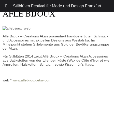
Stilblüten Festival für Mode und Design Frankfurt
AFLÉ BIJOUX
Aflé Bijoux – Créations Akan präsentiert handgefertigten Schmuck
und Accessoires mit aktuellen Designs aus Westafrika. Im
Mittelpunkt stehen Stilelemente aus Gold der Bevölkerungsgruppe
der Akan.
Für Stilblüten 2014 zeigt Aflé Bijoux – Créations Akan Accessoires
aus Batikstoffen von der Elfenbeinküste (Wax de Côte d’Ivoire) wie
Armreifen, Halsketten, Schals… sowie Kissen für’s Haus.
web *
www.aflebijoux.etsy.com