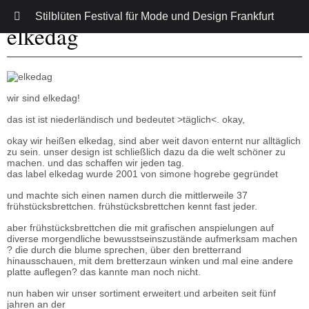
Stilblüten Festival für Mode und Design Frankfurt
elkedag
wir sind elkedag!
das ist ist niederländisch und bedeutet >täglich<. okay,
okay wir heißen elkedag, sind aber weit davon enternt nur alltäglich
zu sein. unser design ist schließlich dazu da die welt schöner zu
machen. und das schaffen wir jeden tag.
das label elkedag wurde 2001 von simone hogrebe gegründet
und machte sich einen namen durch die mittlerweile 37
frühstücksbrettchen. frühstücksbrettchen kennt fast jeder.
aber frühstücksbrettchen die mit grafischen anspielungen auf
diverse morgendliche bewusstseinszustände aufmerksam machen
? die durch die blume sprechen, über den bretterrand
hinausschauen, mit dem bretterzaun winken und mal eine andere
platte auflegen? das kannte man noch nicht.
nun haben wir unser sortiment erweitert und arbeiten seit fünf
jahren an der